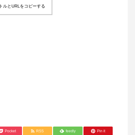
トルとURLをコピーする
Pocket
RSS
feedly
Pin it