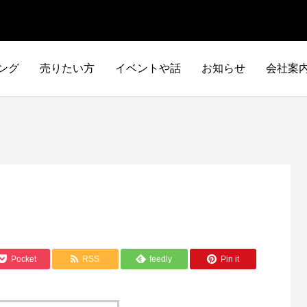
ング
売りたい方
イベントや話
お知らせ
会社案
Pocket
RSS
feedly
Pin it
イタリア車
アメリカ車
ILTALIA
AMERICA