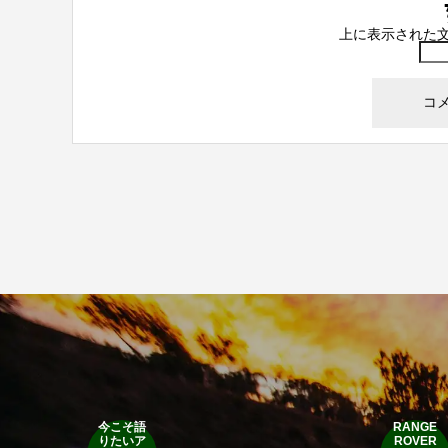
上に表示された
今こそ語
RANGE
りたいア
ROVER