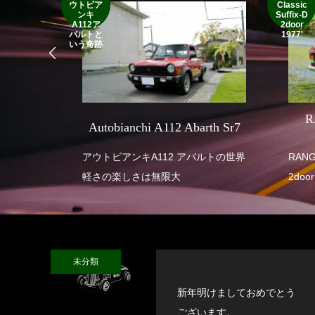
ウトビア
Classic
ンキ
Suffix-D
A112ア
2door
バルトと
1977'
いう奇跡
SEVEN
R
Autobianchi A112 Abarth Sr7
 SUPER
アウトビアンキA112 アバルトの世界
RANGE ROVE
軽さの楽しさは無限大
2door
未分類
新年明けましておめでとう
ございます。