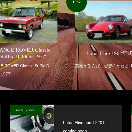
1962
ANGE ROVER Classic
Lotus Elite 1962年
Suffix-D 2door 1977′
R Classic Suffix-D
英国が生んだ、思想のかたま
 1977'
coming soon
Lotus Elise sport 220Ⅱ
coming soon