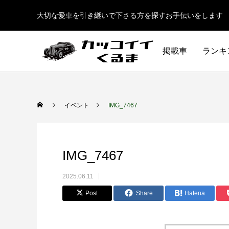
大切な愛車を引き継いで下さる方を探すお手伝いをします
掲載車
ランキ
イベント
IMG_7467
IMG_7467
2025.06.11
Post
Share
Hatena
イギリス車
ドイツ車
ENGLAND
GERMANY