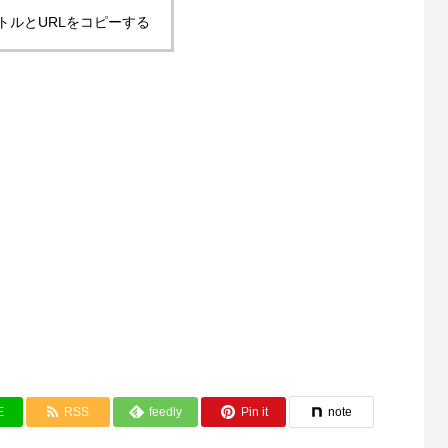
トルとURLをコピーする
E
RSS
feedly
Pin it
note