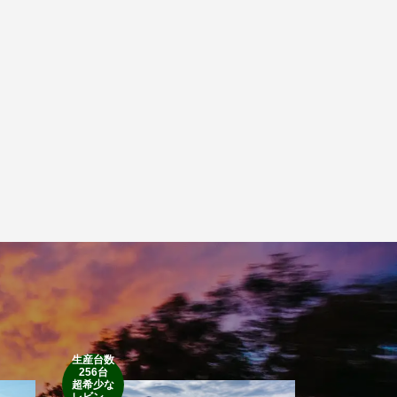
生産台数
256台
1952’INDIAN
超希少な
RM