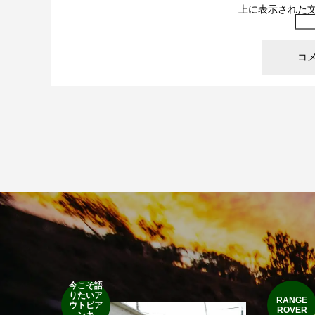
上に表示された
今こそ語
りたいア
RANGE
ウトビア
ROVER