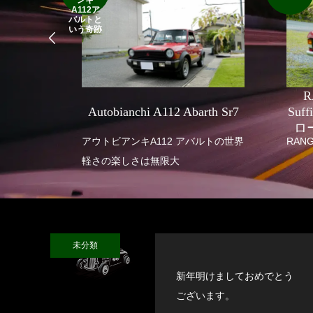
ンキ
A112ア
バルトと
いう奇跡
R
SEVEN
Autobianchi A112 Abarth Sr7
Suf
ロ
 SUPER
アウトビアンキA112 アバルトの世界
RANG
軽さの楽しさは無限大
未分類
新年明けましておめでとう
ございます。