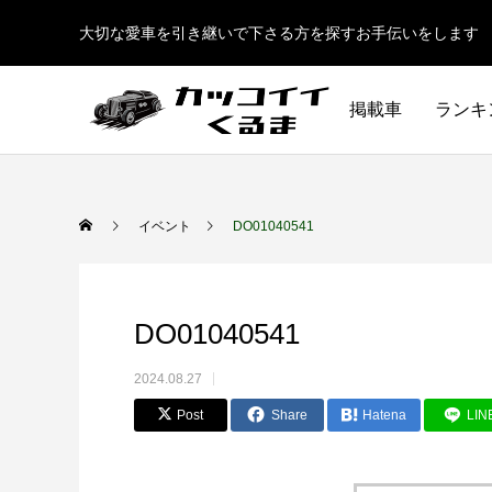
大切な愛車を引き継いで下さる方を探すお手伝いをします
掲載車
ランキ
イベント
DO01040541
DO01040541
2024.08.27
Post
Share
Hatena
LIN
イギリス車
ドイツ車
ENGLAND
GERMANY