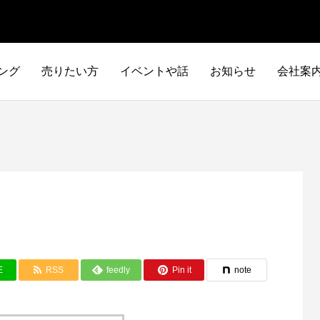
ング
売りたい方
イベントや話
お知らせ
会社案
E
RSS
feedly
Pin it
note
イタリア車
アメリカ車
ILTALIA
AMERICA