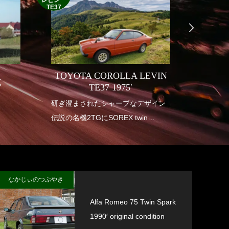
レビン
TE37
TOYOTA COROLLA LEVIN
式
INDI
TE37 1975′
り
研ぎ澄まされたシャープなデザイン
1950年
伝説の名機2TGにSOREX twin
アメリ
carburetor
も華や
垂涎の幻の一台
インデ
送り出
なかじぃのつぶやき
Alfa Romeo 75 Twin Spark
1990′ original condition