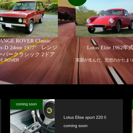
ANGE ROVER Classic
fix-D 2door 1977’ レンジ
Lotus Elite 1962年
ーバークラシック 2ドア
E ROVER
英国が生んだ、思想のかたま
coming soon
Lotus Elise sport 220Ⅱ
coming soon