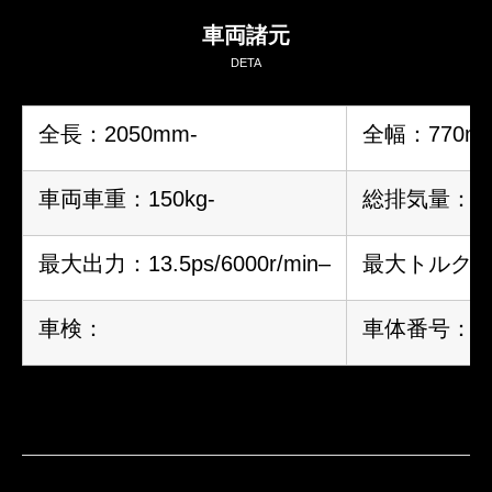
車両諸元
DETA
全長：2050mm-
全幅：770m
車両車重：150kg-
総排気量：24
最大出力：13.5ps/6000r/min
–
最大トルク：kgf
車検：
車体番号：-