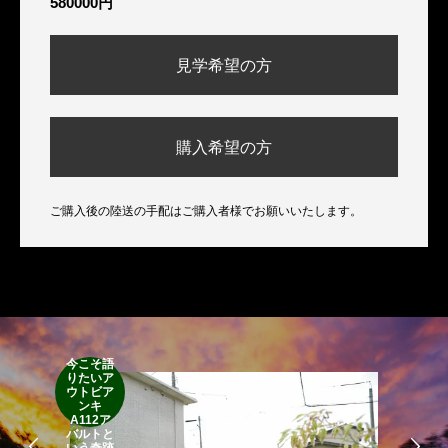
580000円
見学希望の方
購入希望の方
ご購入後の陸送の手配はご購入者様でお願いいたします。
今こそ語
RA
りたいア
RO
ウトビア
Cla
ンキ
Suff
A112ア
2d
バルトと
19