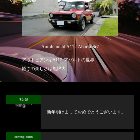
いう奇跡
’
Autobianchi A112 Abarth Sr7
1
アウトビアンキA112 アバルトの世界
軽さの楽しさは無限大
未分類
新年明けましておめでとうございます。
coming soon