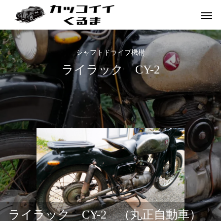
シャフトドライブ機構
ライラック CY-2
イギリス車
ドイツ車
ライラック CY-2 （丸正自動車）
ENGLAND
GERMANY