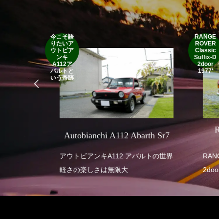
今こそ語
RANGE
りたいア
ROVER
ウトビア
Classic
ンキ
Suffix-D
A112ア
2door
バルトと
1977'
いう奇跡
SEVEN
R
Autobianchi A112 Abarth Sr7
 SUPER
アウトビアンキA112 アバルトの世界
RANGE ROVE
軽さの楽しさは無限大
2door