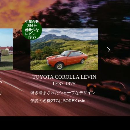
生産台数
256台
1952’INDIAN
超希少な
RM
レビン
TE37
TOYOTA COROLLA LEVIN
式
INDI
TE37 1975′
り
研ぎ澄まされたシャープなデザイン
1950年
伝説の名機2TGにSOREX twin
アメリ
carburetor
も華や
垂涎の幻の一台
インデ
送り出