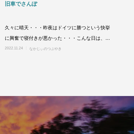
旧車でさんぽ
久々に晴天・・・昨夜はドイツに勝つという快挙
に興奮で寝付きが悪かった・・・こんな日は、ド
イツの車でGO1965年NSUーTT
2022.11.24
なかじぃのつぶやき