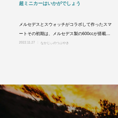
超ミニカーはいかがでしょう
メルセデスとスウォッチがコラボして作ったスマ
ートその初期は、メルセデス製の600ccが搭載さ
れているそれ故、日本では系の枠に入る。し
2022.11.27
なかじぃのつぶやき