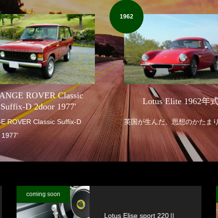
1962
ANGE ROVER Classic
Lotus Elite 1962年
Suffix-D 2door 1977′
R Classic Suffix-D
英国が生んだ、思想のかたま
 1977'
coming soon
Lotus Elise sport 220Ⅱ