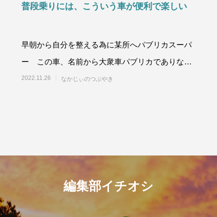
普段乗りには、こういう車が便利で楽しい
早朝から自分を整える為に某所へパブリカスーパ
ー この車、名前から大衆車パブリカでありなが
ら、エンジンはトヨタのミニチ
2022.11.26
なかじぃのつぶやき
編集部イチオシ