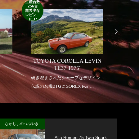
生産台数
256台
1952’INDIAN
超希少な
RM
レビン
TE37
TOYOTA COROLLA LEVIN
式
INDI
TE37 1975′
り
研ぎ澄まされたシャープなデザイン
1950年
伝説の名機2TGにSOREX twin
アメリ
carburetor
も華や
垂涎の幻の一台
インデ
送り出
なかじぃのつぶやき
Alfa Romeo 75 Twin Spark