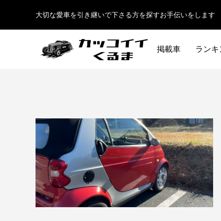
大切な愛車を引き継いで下さる方を探すお手伝いをします
掲載車
ランキ
イギリス車
ドイツ車
ENGLAND
GERMANY