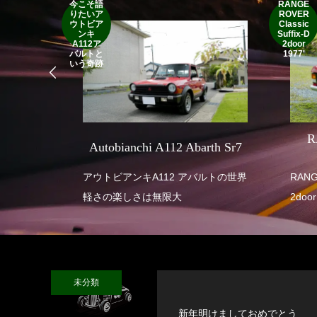
今こそ語
RANGE
りたいア
ROVER
ウトビア
Classic
ンキ
Suffix-D
A112ア
2door
バルトと
1977'
いう奇跡
SEVEN
R
Autobianchi A112 Abarth Sr7
 SUPER
アウトビアンキA112 アバルトの世界
RANGE ROVE
軽さの楽しさは無限大
2door
未分類
新年明けましておめでとう