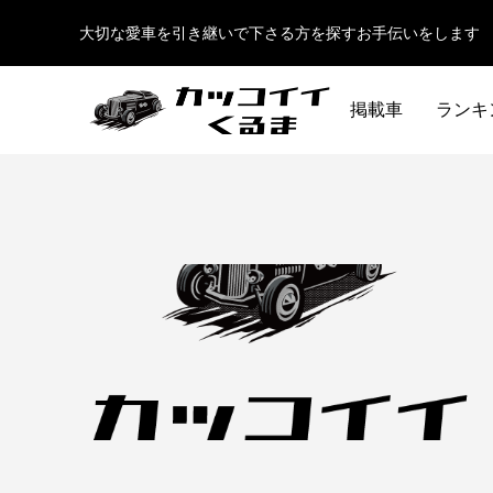
大切な愛車を引き継いで下さる方を探すお手伝いをします
掲載車
ランキ
イギリス車
ドイツ車
ENGLAND
GERMANY