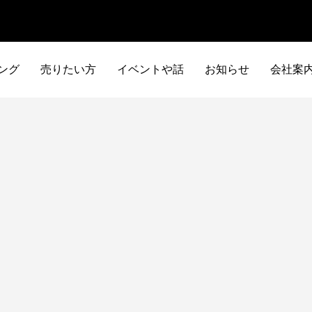
ング
売りたい方
イベントや話
お知らせ
会社案
イタリア車
アメリカ車
ILTALIA
AMERICA