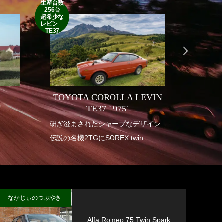
生産台数
256台
1952’INDIAN
超希少な
RM
レビン
TE37
TOYOTA COROLLA LEVIN
式
INDI
TE37 1975′
り
研ぎ澄まされたシャープなデザイン
1950年
伝説の名機2TGにSOREX twin
アメリ
carburetor
も華や
垂涎の幻の一台
インデ
送り出
なかじぃのつぶやき
Alfa Romeo 75 Twin Spark