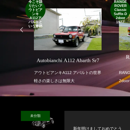
今こそ語
RANGE
りたいア
ROVER
ウトビア
Classic
ンキ
Suffix-D
A112ア
2door
バルトと
1977'
いう奇跡
SEVEN
R
Autobianchi A112 Abarth Sr7
 SUPER
アウトビアンキA112 アバルトの世界
RANGE ROVE
軽さの楽しさは無限大
2door
未分類
新年明けましておめでとう