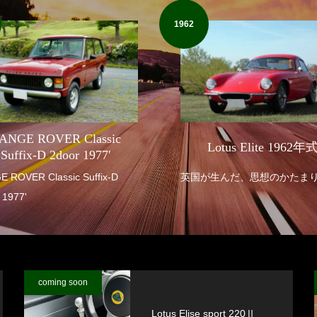
1962
ANGE ROVER Classic
Lotus Elite 1962年
Suffix-D 2door 1977′
R Classic Suffix-D
英国が生んだ、思想のかたま
 1977'
coming soon
Lotus Elise sport 220Ⅱ