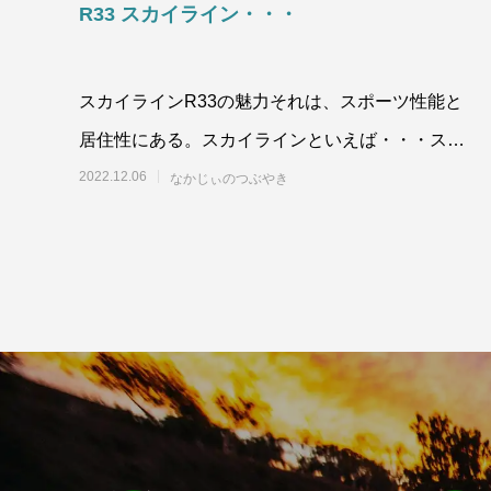
R33 スカイライン・・・
スカイラインR33の魅力それは、スポーツ性能と
居住性にある。スカイラインといえば・・・スカ
イラインR32はGTR再出発の狼煙
2022.12.06
なかじぃのつぶやき