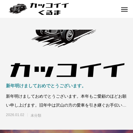
新年明けましておめでとうございます。
新年明けましておめでとうございます。本年もご愛顧のほどお願
い申し上げます。旧年中は沢山の方の愛車を引き継ぐお手伝いを
させて頂きました
2026.01.02
未分類
イギリス車
ドイツ車
ENGLAND
GERMANY