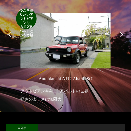
今こそ語
りたいア
RA
ウトビア
RO
ンキ
A112ア
バルトと
いう奇跡
’
Autobianchi A112 Abarth Sr7
アウトビアンキA112 アバルトの世界
RA
軽さの楽しさは無限大
未分類