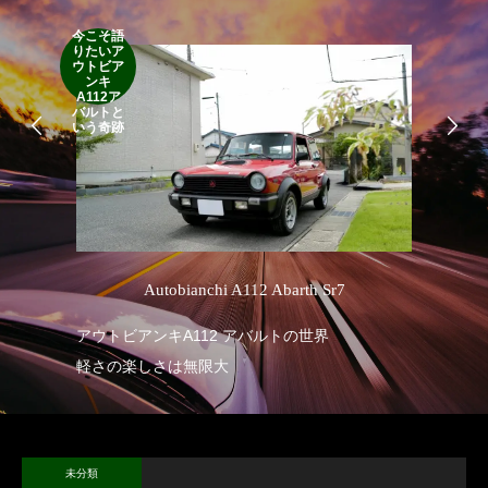
今こそ語
RA
りたいア
RO
ウトビア
Cla
ンキ
Suff
A112ア
2d
バルトと
19
いう奇跡
’
Autobianchi A112 Abarth Sr7
R
アウトビアンキA112 アバルトの世界
軽さの楽しさは無限大
未分類