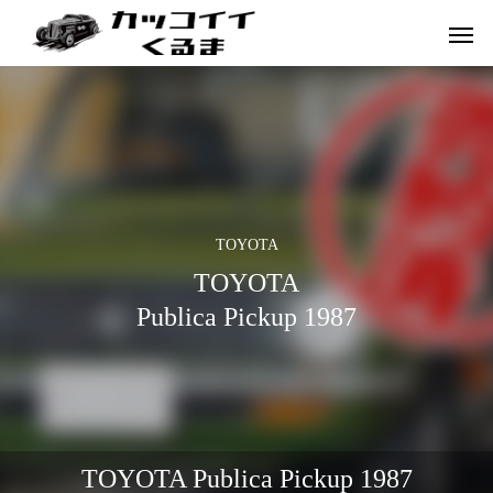
TOYOTA
TOYOTA
Publica Pickup 1987
イギリス車
ドイツ車
TOYOTA Publica Pickup 1987
ENGLAND
GERMANY