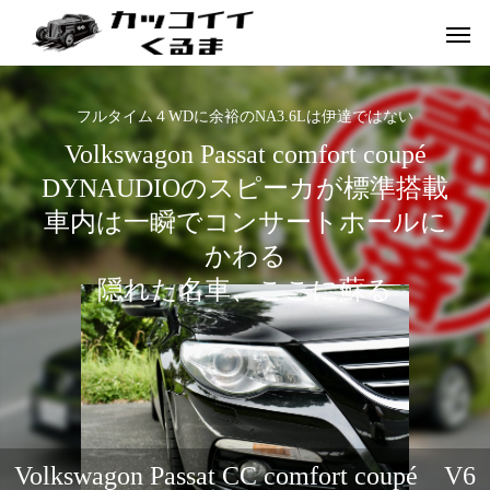
フルタイム４WDに余裕のNA3.6Lは伊達ではない
Volkswagon Passat comfort coupé
DYNAUDIOのスピーカが標準搭載
車内は一瞬でコンサートホールに
かわる
隠れた名車、ここに蘇る
イギリス車
ドイツ車
Volkswagon Passat CC comfort coupé V6
ENGLAND
GERMANY