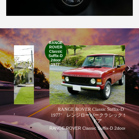
RANGE
ROVER
Classic
19
Suffix-D
2door
1977'
RANGE ROVER Classic Suffix-D 2door
1977’ レンジローバークラシック Suffix D 2
ドア
RANGE ROVER Classic Suffix-D 2door 1977'
英