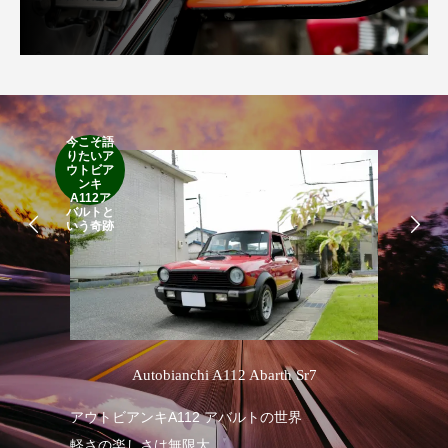
今こそ語
りたいア
RA
ウトビア
RO
ンキ
A112ア
バルトと
いう奇跡
’
Autobianchi A112 Abarth Sr7
アウトビアンキA112 アバルトの世界
RA
軽さの楽しさは無限大