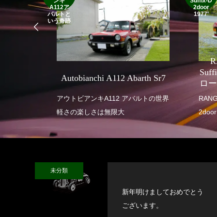
ンキ
Suffix-D
A112ア
2door
バルトと
1977'
いう奇跡
R
SEVEN
Suf
Autobianchi A112 Abarth Sr7
ロー
 SUPER
アウトビアンキA112 アバルトの世界
RANGE ROVE
軽さの楽しさは無限大
2door
未分類
新年明けましておめでとう
ございます。