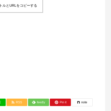
トルとURLをコピーする
E
RSS
feedly
Pin it
note