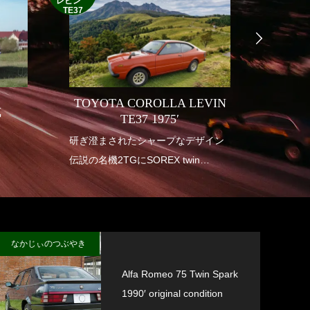
レビン
TE37
TOYOTA COROLLA LEVIN
式
INDI
TE37 1975′
り
研ぎ澄まされたシャープなデザイン
1950年
伝説の名機2TGにSOREX twin
アメリ
carburetor
も華や
垂涎の幻の一台
インデ
送り出
なかじぃのつぶやき
Alfa Romeo 75 Twin Spark
1990′ original condition