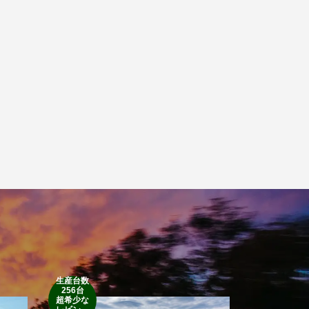
生産台数
256台
1952’INDIAN
超希少な
RM