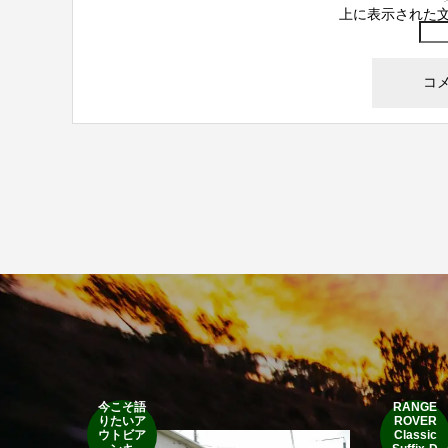
上に表示された
今こそ語
RANGE
りたいア
ROVER
ウトビア
Classic