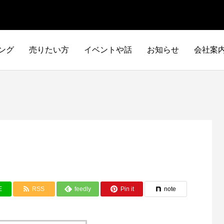
ング
売りたい方
イベントや話
お知らせ
会社案
E
RSS
feedly
Pin it
note
イタリア車
アメリカ車
ILTALIA
AMERICA