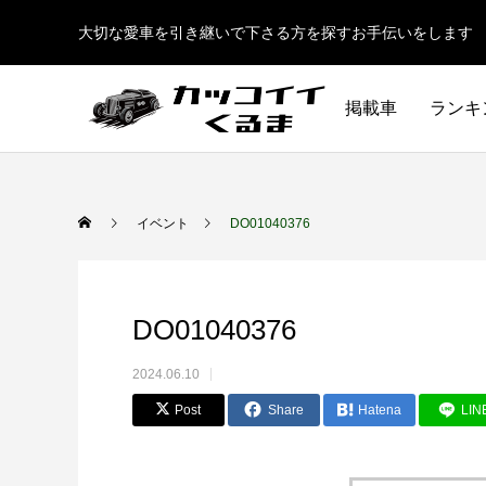
大切な愛車を引き継いで下さる方を探すお手伝いをします
掲載車
ランキ
イベント
DO01040376
DO01040376
2024.06.10
Post
Share
Hatena
LIN
イギリス車
ドイツ車
ENGLAND
GERMANY