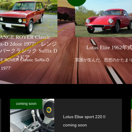
ANGE ROVER Classic
fix-D 2door 1977’ レンジ
Lotus Elite 1962年
バークラシック Suffix D
2ドア
R Classic Suffix-D
英国が生んだ、思想のかたま
 1977'
coming soon
Lotus Elise sport 220Ⅱ
coming soon