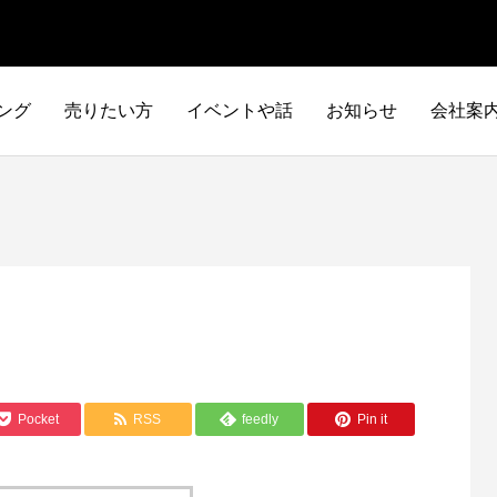
ング
売りたい方
イベントや話
お知らせ
会社案
Pocket
RSS
feedly
Pin it
イタリア車
アメリカ車
ILTALIA
AMERICA