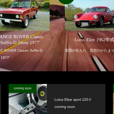
ANGE ROVER Classic
Lotus Elite 1962年
Suffix-D 2door 1977′
R Classic Suffix-D
英国が生んだ、思想のかたま
 1977'
coming soon
Lotus Elise sport 220Ⅱ
coming soon