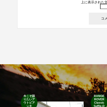
上に表示された
今こそ語
RANGE
りたいア
ROVER
ウトビア
Classic
ンキ
Suffix-D