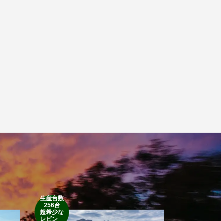
生産台数
256台
1952’INDIAN
超希少な
RM
レビン