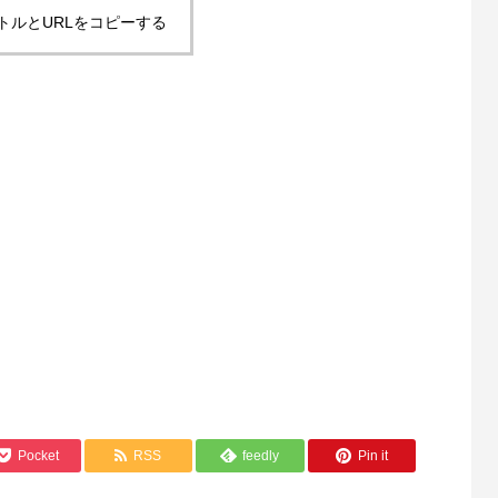
トルとURLをコピーする
Pocket
RSS
feedly
Pin it