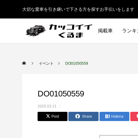
大切な愛車を引き継いで下さる方を探すお手伝いをします
掲載車
ランキ
イベント
DO01050559
DO01050559
2025.03.21
Post
Share
Hatena
イギリス車
ドイツ車
ENGLAND
GERMANY