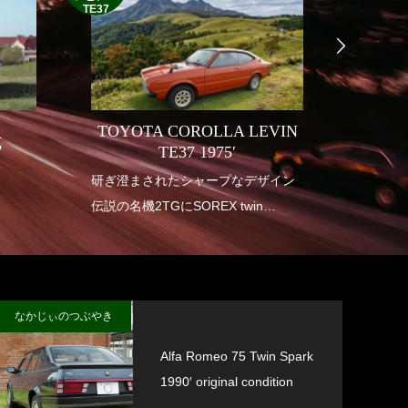
TE37
TOYOTA COROLLA LEVIN
式
INDI
TE37 1975′
り
研ぎ澄まされたシャープなデザイン
1950年
伝説の名機2TGにSOREX twin
アメリ
carburetor
も華や
垂涎の幻の一台
インデ
送り出
なかじぃのつぶやき
Alfa Romeo 75 Twin Spark
1990′ original condition