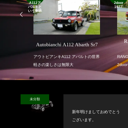
A112ア
2door
バルトと
1977'
いう奇跡
SEVEN
R
Autobianchi A112 Abarth Sr7
 SUPER
アウトビアンキA112 アバルトの世界
RANGE ROVE
軽さの楽しさは無限大
2door
未分類
新年明けましておめでとう
ございます。