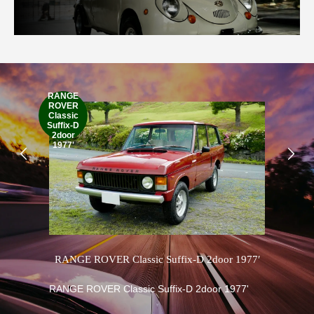
RANGE
ROVER
Classic
19
Suffix-D
2door
1977'
RANGE ROVER Classic Suffix-D 2door 1977′
RANGE ROVER Classic Suffix-D 2door 1977'
英