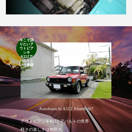
今こそ語
RA
りたいア
RO
ウトビア
Cla
ンキ
Suff
A112ア
2d
バルトと
19
いう奇跡
’
Autobianchi A112 Abarth Sr7
R
アウトビアンキA112 アバルトの世界
軽さの楽しさは無限大