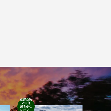
生産台数
256台
1952’INDIAN
超希少な
RM
レビン