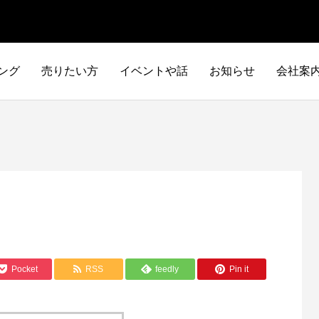
ング
売りたい方
イベントや話
お知らせ
会社案
Pocket
RSS
feedly
Pin it
イタリア車
アメリカ車
ILTALIA
AMERICA