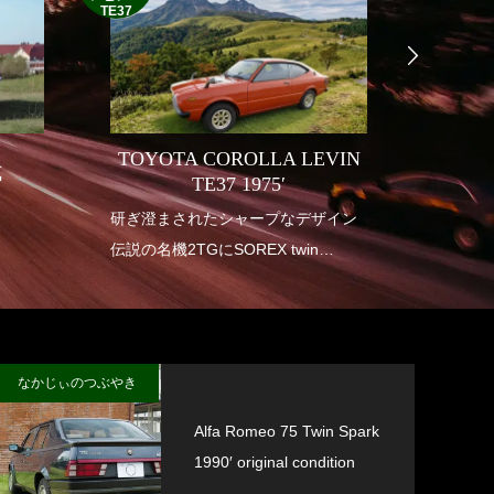
TE37
TOYOTA COROLLA LEVIN
式
INDI
TE37 1975′
り
研ぎ澄まされたシャープなデザイン
1950年
伝説の名機2TGにSOREX twin
アメリ
carburetor
も華や
垂涎の幻の一台
インデ
送り出
なかじぃのつぶやき
Alfa Romeo 75 Twin Spark
1990′ original condition