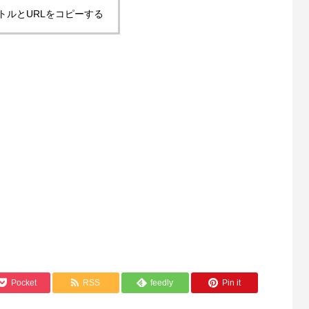
トルとURLをコピーする
Pocket
RSS
feedly
Pin it