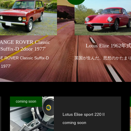
ANGE ROVER Classic
Lotus Elite 1962年
Suffix-D 2door 1977′
R Classic Suffix-D
英国が生んだ、思想のかたま
 1977'
coming soon
Lotus Elise sport 220Ⅱ
coming soon