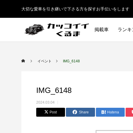
大切な愛車を引き継いで下さる方を探すお手伝いをします
掲載車
ランキ
イベント
IMG_6148
IMG_6148
2024.03.04
Post
Share
Hatena
イギリス車
ドイツ車
ENGLAND
GERMANY