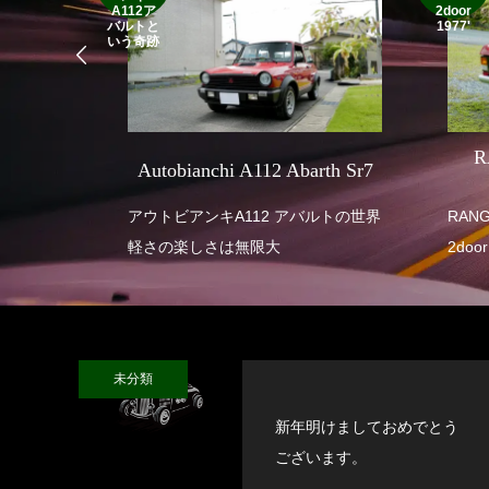
A112ア
2door
バルトと
1977'
いう奇跡
SEVEN
R
Autobianchi A112 Abarth Sr7
 SUPER
アウトビアンキA112 アバルトの世界
RANGE ROVE
軽さの楽しさは無限大
2door
未分類
新年明けましておめでとう
ございます。