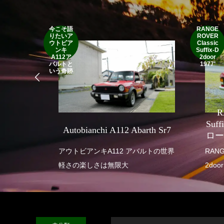
今こそ語
RANGE
りたいア
ROVER
ウトビア
Classic
ンキ
Suffix-D
A112ア
2door
バルトと
1977'
いう奇跡
R
SEVEN
Suf
Autobianchi A112 Abarth Sr7
ロー
 SUPER
アウトビアンキA112 アバルトの世界
RANGE ROVE
軽さの楽しさは無限大
2door