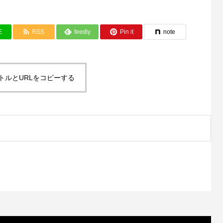
E
RSS
feedly
Pin it
note
トルとURLをコピーする