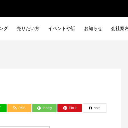
ング
売りたい方
イベントや話
お知らせ
会社案
E
RSS
feedly
Pin it
note
イタリア車
アメリカ車
ILTALIA
AMERICA