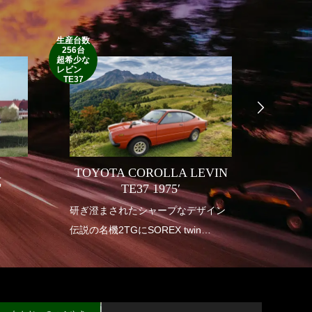
生産台数
256台
1952’INDIAN
超希少な
RM
レビン
TE37
TOYOTA COROLLA LEVIN
式
INDI
TE37 1975′
り
研ぎ澄まされたシャープなデザイン
1950年
伝説の名機2TGにSOREX twin
アメリ
carburetor
も華や
垂涎の幻の一台
インデ
送り出