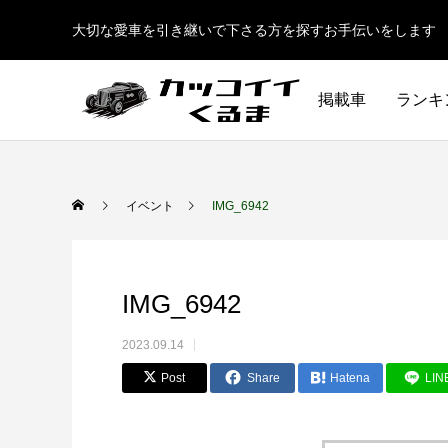
大切な愛車を引き継いで下さる方を探すお手伝いをします
掲載車
ランキ
イベント
IMG_6942
IMG_6942
2023.09.14
Post
Share
Hatena
LIN
イギリス車
ドイツ車
ENGLAND
GERMANY