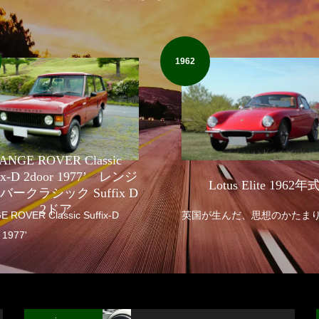
1962
ANGE ROVER Classic
fix-D 2door 1977’ レンジ
Lotus Elite 1962年
バークラシック Suffix D
2ドア
R Classic Suffix-D
英国が生んだ、思想のかたま
 1977'