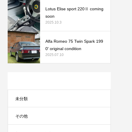
Lotus Elise sport 220Ⅱ coming
soon
2025.10.3
Alfa Romeo 75 Twin Spark 199
0′ original condition
2025.07.10
カテゴリー
未分類
その他