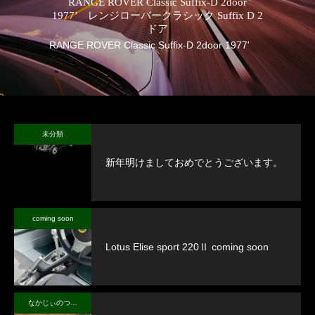
RANGE ROVER Classic Suffix-D 2door
1977’ レンジローバークラシック Suffix D 2
ドア
RANGE ROVER Classic Suffix-D 2door 1977'
英
未分類
新年明けましておめでとうございます。
coming soon
Lotus Elise sport 220Ⅱ coming soon
なかじぃのつぶやき