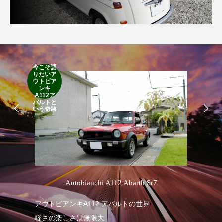
今こそ語
RA
りたいア
RO
ウトビア
Cla
ンキ
Suff
A112ア
2d
バルトと
19
いう奇跡
’
Autobianchi A112 Abarth Sr7
R
アウトビアンキA112 アバルトの世界
軽さの楽しさは無限大