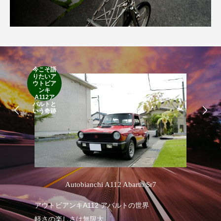
今こそ語
RA
りたいア
RO
ウトビア
Cla
ンキ
Suff
A112ア
2d
バルトと
19
いう奇跡
’
Autobianchi A112 Abarth Sr7
1
アウトビアンキA112 アバルトの世界
軽さの楽しさは無限大