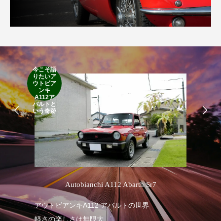
今こそ語
りたいア
RA
ウトビア
RO
ンキ
A112ア
バルトと
いう奇跡
’
Autobianchi A112 Abarth Sr7
アウトビアンキA112 アバルトの世界
RA
軽さの楽しさは無限大