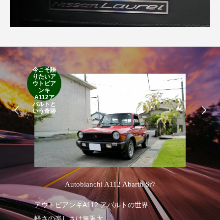
今こそ語
りたいア
RA
ウトビア
RO
ンキ
A112ア
バルトと
いう奇跡
’
Autobianchi A112 Abarth Sr7
アウトビアンキA112 アバルトの世界
RA
軽さの楽しさは無限大