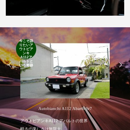
今こそ語
りたいア
RA
ウトビア
RO
ンキ
A112ア
バルトと
いう奇跡
’
Autobianchi A112 Abarth Sr7
アウトビアンキA112 アバルトの世界
RA
軽さの楽しさは無限大