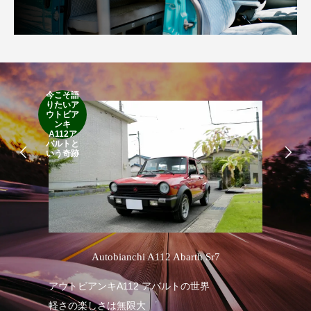
今こそ語
RA
りたいア
RO
ウトビア
Cla
ンキ
Suff
A112ア
2d
バルトと
19
いう奇跡
’
Autobianchi A112 Abarth Sr7
1
アウトビアンキA112 アバルトの世界
軽さの楽しさは無限大