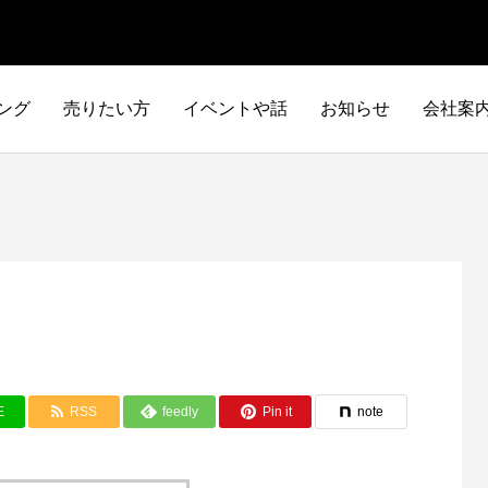
ング
売りたい方
イベントや話
お知らせ
会社案
E
RSS
feedly
Pin it
note
イタリア車
アメリカ車
ILTALIA
AMERICA