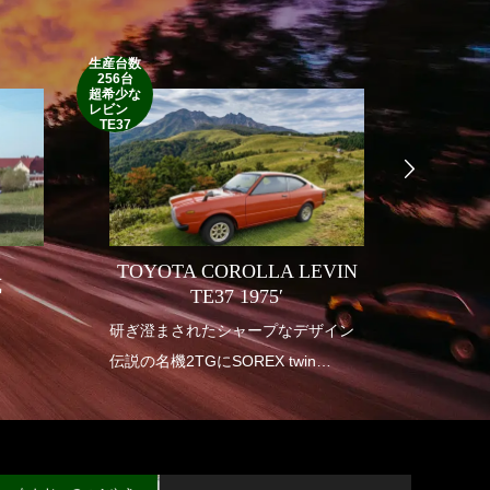
生産台数
256台
1952’INDIAN
超希少な
RM
レビン
TE37
TOYOTA COROLLA LEVIN
式
INDI
TE37 1975′
り
研ぎ澄まされたシャープなデザイン
1950年
伝説の名機2TGにSOREX twin
アメリ
carburetor
も華や
垂涎の幻の一台
インデ
送り出