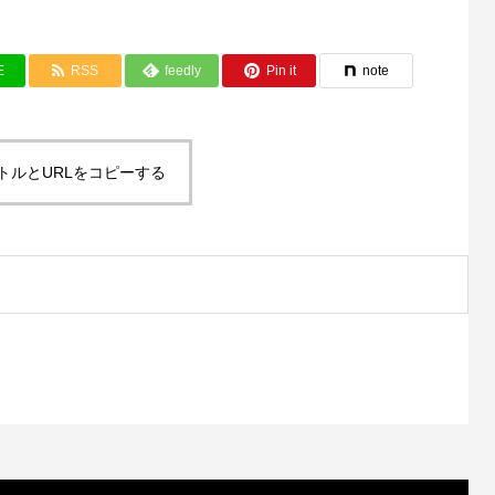
E
RSS
feedly
Pin it
note
トルとURLをコピーする