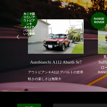
今こそ語
りたいア
RANGE
ウトビア
ROVER
ンキ
A112ア
バルトと
いう奇跡
R
SEVEN
Autobianchi A112 Abarth Sr7
Suf
ロ
 SUPER
アウトビアンキA112 アバルトの世界
RANG
軽さの楽しさは無限大