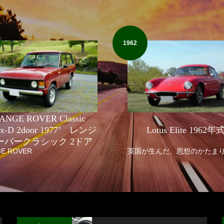
1962
ANGE ROVER Classic
fix-D 2door 1977’ レンジ
Lotus Elite 1962年
ーバークラシック 2ドア
E ROVER
英国が生んだ、思想のかたま