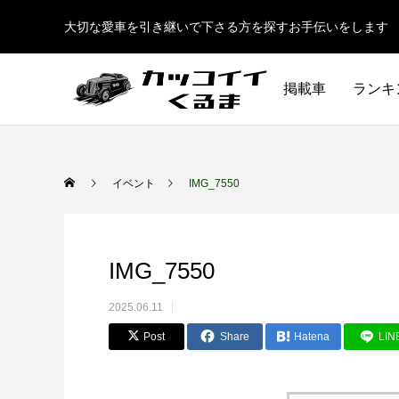
大切な愛車を引き継いで下さる方を探すお手伝いをします
掲載車
ランキ
イベント
IMG_7550
IMG_7550
2025.06.11
Post
Share
Hatena
LIN
イギリス車
ドイツ車
ENGLAND
GERMANY