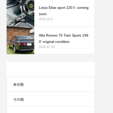
Lotus Elise sport 220Ⅱ coming
soon
2025.10.3
Alfa Romeo 75 Twin Spark 199
0′ original condition
2025.07.10
カテゴリー
未分類
その他