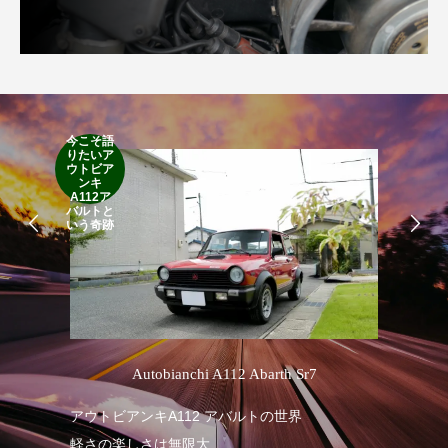
今こそ語
りたいア
RA
ウトビア
RO
ンキ
A112ア
バルトと
いう奇跡
’
Autobianchi A112 Abarth Sr7
アウトビアンキA112 アバルトの世界
RA
軽さの楽しさは無限大