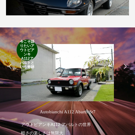
今こそ語
RA
りたいア
RO
ウトビア
Cla
ンキ
Suff
A112ア
2d
バルトと
19
いう奇跡
’
Autobianchi A112 Abarth Sr7
R
アウトビアンキA112 アバルトの世界
軽さの楽しさは無限大