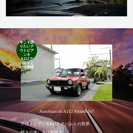
今こそ語
りたいア
RA
ウトビア
RO
ンキ
A112ア
バルトと
いう奇跡
’
Autobianchi A112 Abarth Sr7
アウトビアンキA112 アバルトの世界
RA
軽さの楽しさは無限大