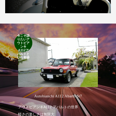
今こそ語
RA
りたいア
RO
ウトビア
Cla
ンキ
Suff
A112ア
2d
バルトと
19
いう奇跡
’
Autobianchi A112 Abarth Sr7
R
アウトビアンキA112 アバルトの世界
軽さの楽しさは無限大