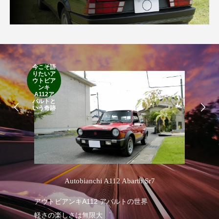
今こそ語
RA
りたいア
RO
ウトビア
Cla
ンキ
Suff
A112ア
2d
バルトと
19
いう奇跡
’
Autobianchi A112 Abarth Sr7
R
アウトビアンキA112 アバルトの世界
軽さの楽しさは無限大