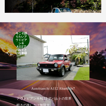
今こそ語
りたいア
RA
ウトビア
RO
ンキ
A112ア
バルトと
いう奇跡
’
Autobianchi A112 Abarth Sr7
アウトビアンキA112 アバルトの世界
RA
軽さの楽しさは無限大