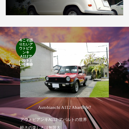
今こそ語
りたいア
RA
ウトビア
RO
ンキ
A112ア
バルトと
いう奇跡
’
Autobianchi A112 Abarth Sr7
アウトビアンキA112 アバルトの世界
RA
軽さの楽しさは無限大