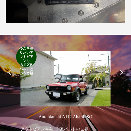
今こそ語
りたいア
RA
ウトビア
RO
ンキ
A112ア
バルトと
いう奇跡
’
Autobianchi A112 Abarth Sr7
アウトビアンキA112 アバルトの世界
RA