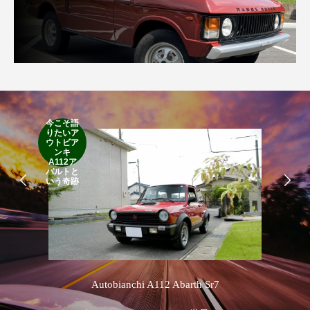
今こそ語
RA
りたいア
RO
ウトビア
Cla
ンキ
Suff
A112ア
2d
バルトと
19
いう奇跡
’
Autobianchi A112 Abarth Sr7
R