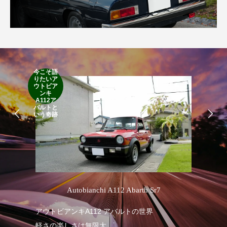
今こそ語
りたいア
RA
ウトビア
RO
ンキ
A112ア
バルトと
いう奇跡
’
Autobianchi A112 Abarth Sr7
アウトビアンキA112 アバルトの世界
RA
軽さの楽しさは無限大