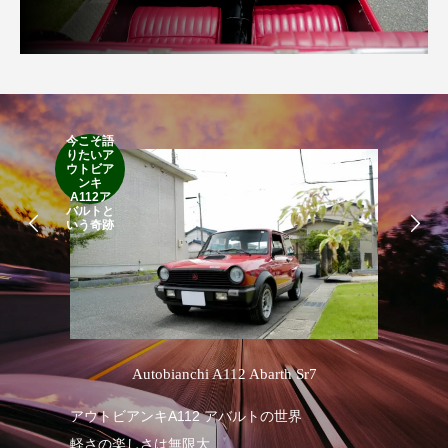
今こそ語
りたいア
RA
ウトビア
RO
ンキ
A112ア
バルトと
いう奇跡
’
Autobianchi A112 Abarth Sr7
アウトビアンキA112 アバルトの世界
RA
軽さの楽しさは無限大