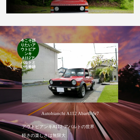
今こそ語
りたいア
RA
ウトビア
RO
ンキ
A112ア
バルトと
いう奇跡
’
Autobianchi A112 Abarth Sr7
アウトビアンキA112 アバルトの世界
RA
軽さの楽しさは無限大