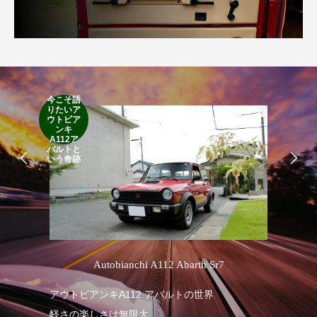
今こそ語
りたいア
RA
ウトビア
RO
ンキ
A112ア
バルトと
いう奇跡
’
Autobianchi A112 Abarth Sr7
アウトビアンキA112 アバルトの世界
RA
軽さの楽しさは無限大