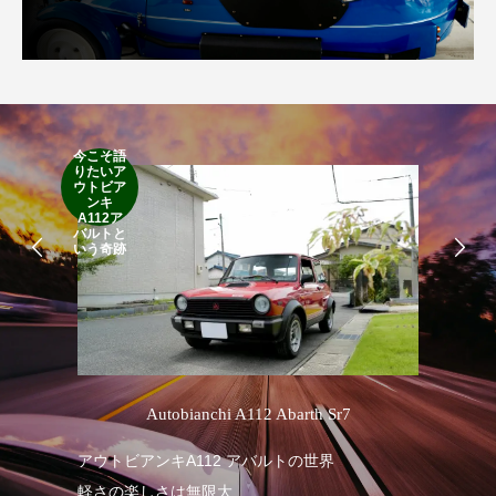
今こそ語
りたいア
RA
ウトビア
RO
ンキ
A112ア
バルトと
いう奇跡
’
Autobianchi A112 Abarth Sr7
アウトビアンキA112 アバルトの世界
RA
軽さの楽しさは無限大