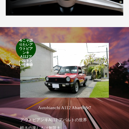
今こそ語
りたいア
RA
ウトビア
RO
ンキ
A112ア
バルトと
いう奇跡
’
Autobianchi A112 Abarth Sr7
アウトビアンキA112 アバルトの世界
RA
軽さの楽しさは無限大