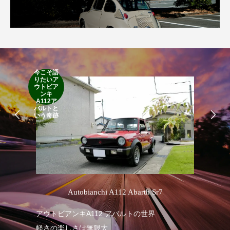
今こそ語
RA
りたいア
RO
ウトビア
Cla
ンキ
Suff
A112ア
2d
バルトと
19
いう奇跡
’
Autobianchi A112 Abarth Sr7
アウトビアンキA112 アバルトの世界
軽さの楽しさは無限大