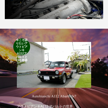
今こそ語
RA
りたいア
RO
ウトビア
Cla
ンキ
Suff
A112ア
2d
バルトと
19
いう奇跡
’
Autobianchi A112 Abarth Sr7
1
アウトビアンキA112 アバルトの世界