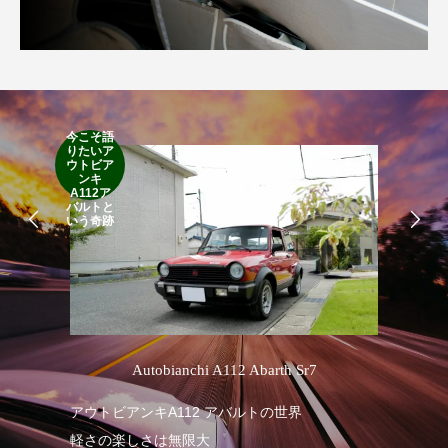
今こそ語
RA
りたいア
RO
ウトビア
Cla
ンキ
Suff
A112ア
2d
バルトと
19
いう奇跡
’
Autobianchi A112 Abarth Sr7
1
アウトビアンキA112 アバルトの世界
軽さの楽しさは無限大