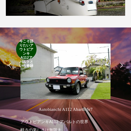
今こそ語
りたいア
RA
ウトビア
RO
ンキ
A112ア
バルトと
いう奇跡
’
Autobianchi A112 Abarth Sr7
アウトビアンキA112 アバルトの世界
RA
軽さの楽しさは無限大