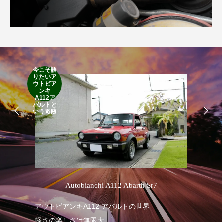
今こそ語
りたいア
RA
ウトビア
RO
ンキ
A112ア
バルトと
いう奇跡
’
Autobianchi A112 Abarth Sr7
アウトビアンキA112 アバルトの世界
RA
軽さの楽しさは無限大