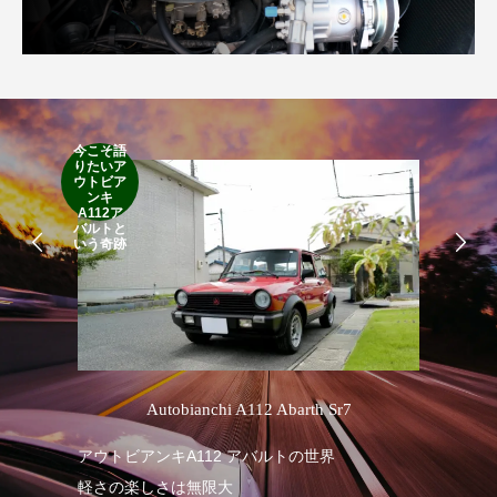
今こそ語
RA
りたいア
RO
ウトビア
Cla
ンキ
Suff
A112ア
2d
バルトと
19
いう奇跡
’
Autobianchi A112 Abarth Sr7
R
アウトビアンキA112 アバルトの世界
軽さの楽しさは無限大