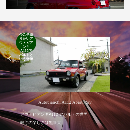
今こそ語
りたいア
RA
ウトビア
RO
ンキ
A112ア
バルトと
いう奇跡
’
Autobianchi A112 Abarth Sr7
アウトビアンキA112 アバルトの世界
RA
軽さの楽しさは無限大