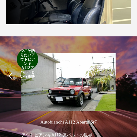
今こそ語
りたいア
RA
ウトビア
RO
ンキ
A112ア
バルトと
いう奇跡
’
Autobianchi A112 Abarth Sr7
アウトビアンキA112 アバルトの世界
RA