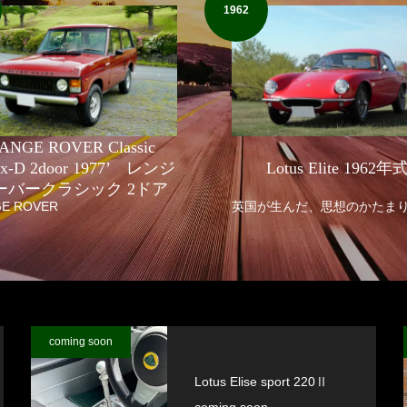
1962
ANGE ROVER Classic
fix-D 2door 1977’ レンジ
Lotus Elite 1962年
ーバークラシック 2ドア
E ROVER
英国が生んだ、思想のかたま
coming soon
Lotus Elise sport 220Ⅱ
coming soon