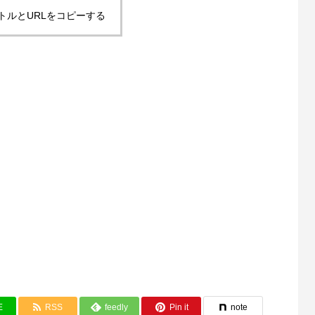
トルとURLをコピーする
E
RSS
feedly
Pin it
note