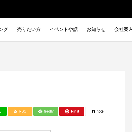
ング
売りたい方
イベントや話
お知らせ
会社案
E
RSS
feedly
Pin it
note
イタリア車
アメリカ車
ILTALIA
AMERICA