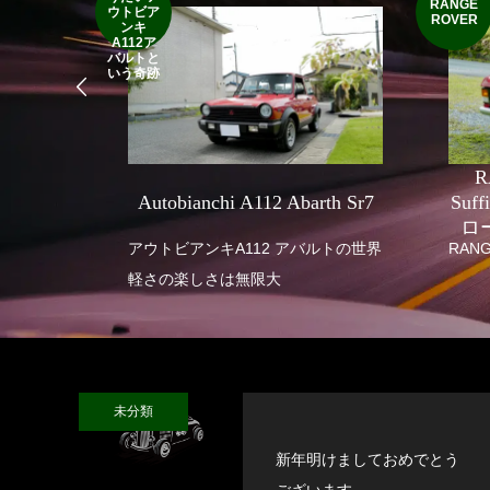
RANGE
ウトビア
ROVER
ンキ
A112ア
バルトと
いう奇跡
R
SEVEN
Autobianchi A112 Abarth Sr7
Suf
ロ
 SUPER
アウトビアンキA112 アバルトの世界
RANG
軽さの楽しさは無限大
未分類
新年明けましておめでとう
ございます。