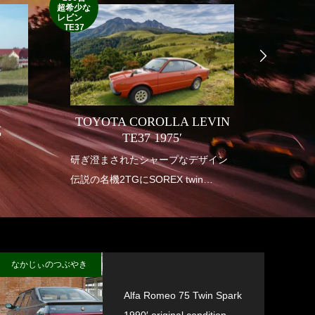
1952’INDIAN
超希少な
RM
レビン
TE37
TOYOTA COROLLA LEVIN
式
INDI
TE37 1975′
り
研ぎ澄まされたシャープなデザイン
1950年
伝説の名機2TGにSOREX twin
アメリ
carburetor
も華や
垂涎の幻の一台
インデ
送り出
なかじぃのつぶやき
Alfa Romeo 75 Twin Spark
1990′ original condition