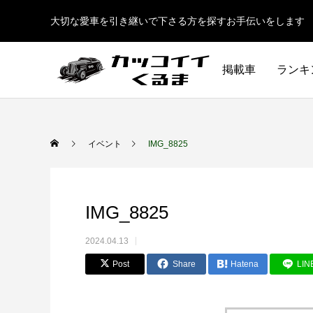
大切な愛車を引き継いで下さる方を探すお手伝いをします
掲載車
ランキ
イベント
IMG_8825
IMG_8825
2024.04.13
Post
Share
Hatena
LIN
イギリス車
ドイツ車
ENGLAND
GERMANY