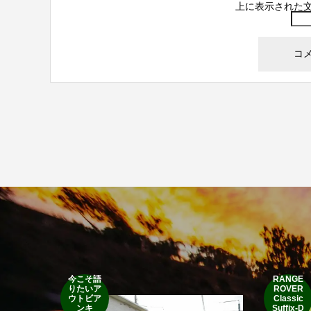
上に表示された
今こそ語
RANGE
りたいア
ROVER
ウトビア
Classic
ンキ
Suffix-D