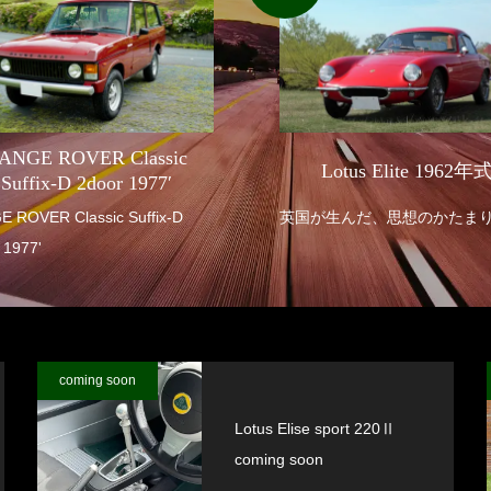
ANGE ROVER Classic
Lotus Elite 1962年
Suffix-D 2door 1977′
R Classic Suffix-D
英国が生んだ、思想のかたま
 1977'
coming soon
Lotus Elise sport 220Ⅱ
coming soon