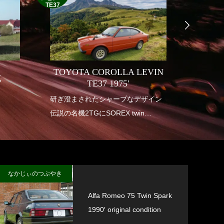
TE37
TOYOTA COROLLA LEVIN
式
INDI
TE37 1975′
り
研ぎ澄まされたシャープなデザイン
1950年
伝説の名機2TGにSOREX twin
アメリ
carburetor
も華や
垂涎の幻の一台
インデ
送り出
なかじぃのつぶやき
Alfa Romeo 75 Twin Spark
1990′ original condition