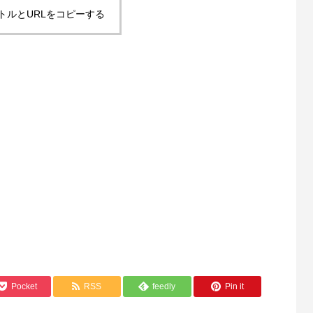
トルとURLをコピーする
Pocket
RSS
feedly
Pin it