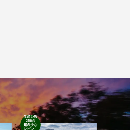
生産台数
256台
1952’INDIAN
超希少な
RM
レビン