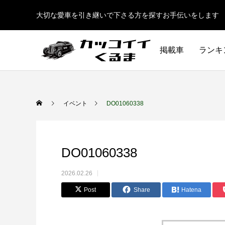
大切な愛車を引き継いで下さる方を探すお手伝いをします
掲載車
ランキ
イベント
DO01060338
DO01060338
2026.02.26
Post
Share
Hatena
イギリス車
ドイツ車
ENGLAND
GERMANY