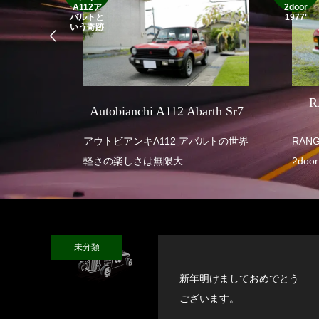
A112ア
2door
バルトと
1977'
いう奇跡
SEVEN
R
Autobianchi A112 Abarth Sr7
 SUPER
アウトビアンキA112 アバルトの世界
RANGE ROVE
軽さの楽しさは無限大
2door
未分類
新年明けましておめでとう
ございます。